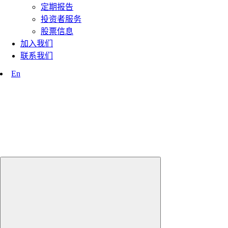
定期报告
投资者服务
股票信息
加入我们
联系我们
En