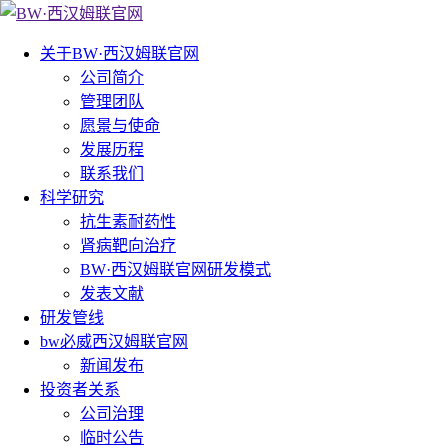
关于BW·西汉姆联官网
公司简介
管理团队
愿景与使命
发展历程
联系我们
科学研究
抗生素耐药性
肾病靶向治疗
BW·西汉姆联官网研发模式
发表文献
研发管线
bw必威西汉姆联官网
新闻发布
投资者关系
公司治理
临时公告