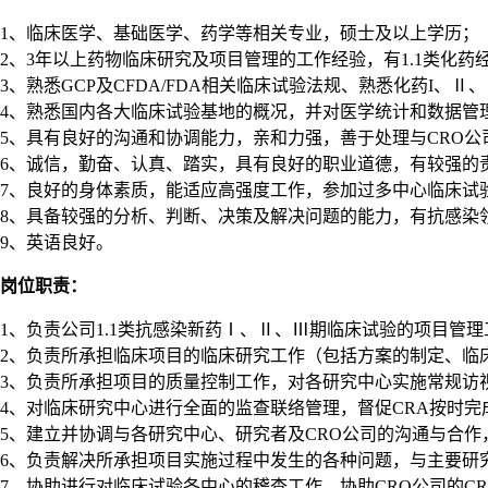
1、临床医学、基础医学、药学等相关专业，硕士及以上学历；
2、3年以上药物临床研究及项目管理的工作经验，有1.1类化药
3、熟悉GCP及CFDA/FDA相关临床试验法规、熟悉化药I
4、熟悉国内各大临床试验基地的概况，并对医学统计和数据管
5、具有良好的沟通和协调能力，亲和力强，善于处理与CRO
6、诚信，勤奋、认真、踏实，具有良好的职业道德，有较强的
7、良好的身体素质，能适应高强度工作，参加过多中心临床试
8、具备较强的分析、判断、决策及解决问题的能力，有抗感染
9、英语良好。
岗位职责：
1、负责公司1.1类抗感染新药Ⅰ、Ⅱ、Ⅲ期临床试验的项目管理
2、负责所承担临床项目的临床研究工作（包括方案的制定、临
3、负责所承担项目的质量控制工作，对各研究中心实施常规访
4、对临床研究中心进行全面的监查联络管理，督促CRA按时
5、建立并协调与各研究中心、研究者及CRO公司的沟通与合
6、负责解决所承担项目实施过程中发生的各种问题，与主要研
7、协助进行对临床试验各中心的稽查工作，协助CRO公司的C